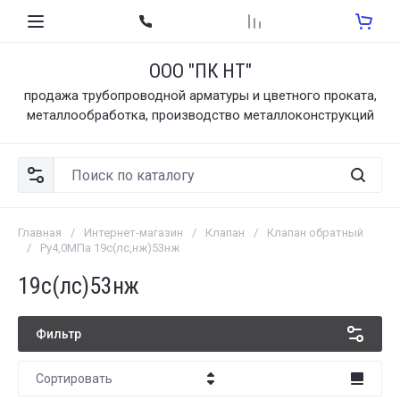
ООО "ПК НТ"
продажа трубопроводной арматуры и цветного проката,
металлообработка, производство металлоконструкций
Главная
/
Интернет-магазин
/
Клапан
/
Клапан обратный
/
Ру4,0МПа 19с(лс,нж)53нж
19с(лс)53нж
Фильтр
Сортировать