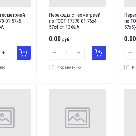
 геометрией
Переходы с геометрией
Пере
78-01 57х5-
по ГОСТ 17378-01 76х4-
по ГО
ФА
57х4 ст.13ХФА
57х5(
0.00
0.00
руб.
нию
К сравнению
К