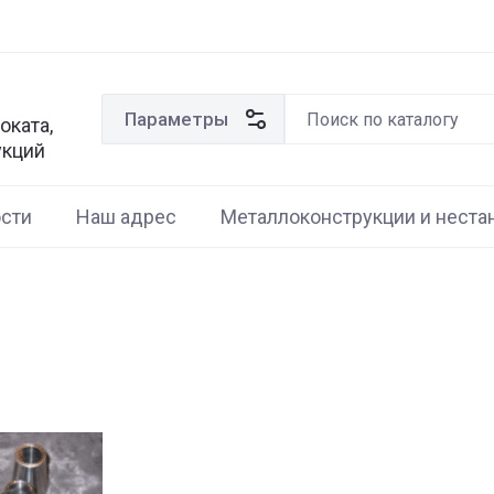
Параметры
оката,
укций
сти
Наш адрес
Металлоконструкции и неста