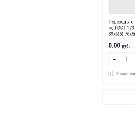
Переходы с
по ГОСТ 173
89х6(5)-76х5
0.00
руб.
К сравне