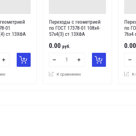
 геометрией
Переходы с геометрией
Пере
78-01
по ГОСТ 17378-01 108х4-
по ГО
(4) ст.13ХФА
57х4(3) ст.13ХФА
76х4 
0.00
0.00
руб.
нию
К сравнению
К