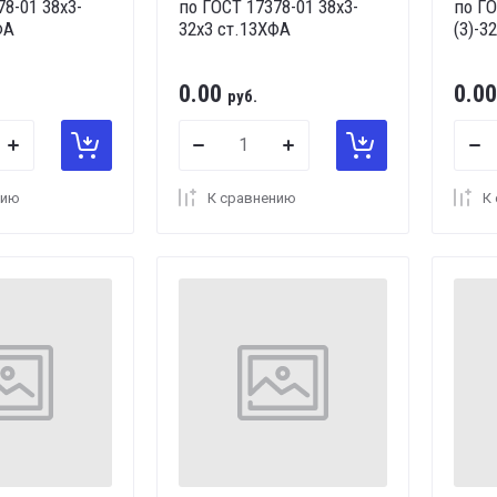
78-01 38х3-
по ГОСТ 17378-01 38х3-
по ГО
ФА
32х3 ст.13ХФА
(3)-3
0.00
0.00
руб.
нию
К сравнению
К