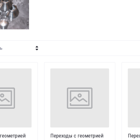
ть
- убывание
- возрастание
ние - Я-А
ние - А-Я
 геометрией
Переходы с геометрией
Пере