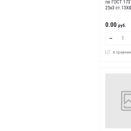
по ГОСТ 173
25х3 ст.13Х
0.00
руб.
К сравне