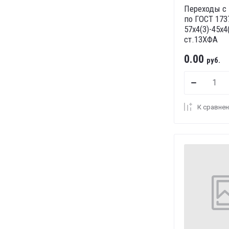
Переходы с
по ГОСТ 173
57х4(3)-45х4(
ст.13ХФА
0.00
руб.
К сравне